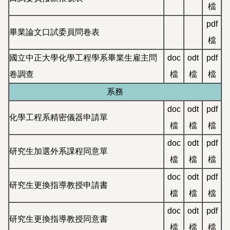
檔
pdf
畢業論文口試委員問卷表
檔
國立中正大學化學工程學系畢業生雇主問
doc
odt
pdf
卷調查
檔
檔
檔
系務
doc
odt
pdf
化學工程系精密儀器申請單
檔
檔
檔
doc
odt
pdf
研究生加選外系課程同意單
檔
檔
檔
doc
odt
pdf
研究生更換指導教授申請書
檔
檔
檔
doc
odt
pdf
研究生更換指導教授同意書
檔
檔
檔