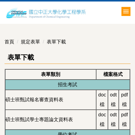
跳
到
主
要
內
容
首頁
規定表單
表單下載
區
表單下載
表單類別
檔案格式
招生考試
doc
odt
pdf
碩士班甄試報名審查資料表
檔
檔
檔
doc
odt
pdf
碩士班甄試學士專題論文資料表
檔
檔
檔
學位考試