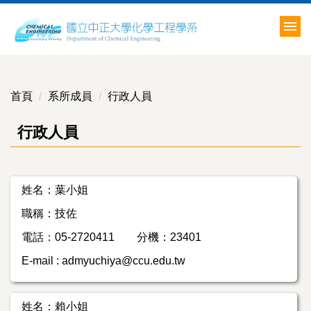
跳
到
主
要
內
容
首頁
系所成員
行政人員
區
行政人員
姓名：葉小姐
職稱：技佐
電話：05-2720411 分機：23401
E-mail : admyuchiya@ccu.edu.tw
姓名：賴小姐