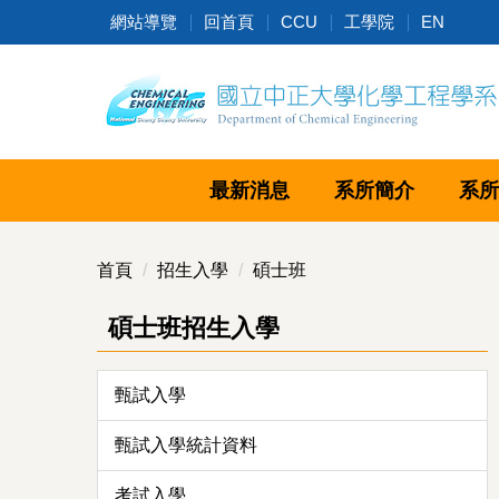
跳
網站導覽
回首頁
CCU
工學院
EN
到
主
要
內
容
區
最新消息
系所簡介
系所
首頁
招生入學
碩士班
碩士班招生入學
甄試入學
甄試入學統計資料
考試入學