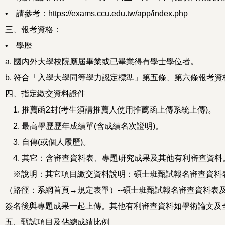
• 請參考：
https://exams.ccu.edu.tw/app/index.php
三、報考資格：
• 學歷
a. 國內外大學校院應屆畢業或已畢業得有學士學位者。
b. 符合「入學大學同等學力認定標準」第五條、第六條報考資
四、指定繳交資料證件
1. 推薦函2封(考生須請推薦人使用推薦函上傳系統上傳)。
2. 最高學歷歷年成績單(含成績名次證明)。
3. 自傳(或個人履歷)。
4. 其它：含審查資料表、專題研究成果及其他有利審查資料
※說明：其它項目繳交資料說明：碩士班甄試報名審查資料
（路徑：系網首頁→規定表單）--碩士班甄試報名審查資料表
簽名後與專題成果一起上傳。其他有利審查資料如學術論文及
五、甄試項目及佔總成績比例