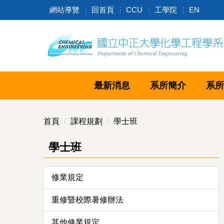
跳
網站導覽
回首頁
CCU
工學院
EN
到
主
要
內
容
區
最新消息
系所簡介
系所
首頁
課程規劃
學士班
學士班
修業規定
重修暨校際暑修辦法
其他修業規定