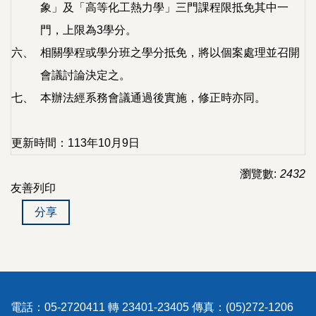
象」及「高等化工熱力學」三門課程限抵免其中一
門，上限為3學分。
六、
相關學程或學分班之學分抵免，將以個案處理並召開
會議討論決定之。
七、
本辦法經系務會議通過後實施，修正時亦同。
更新時間：113年10月9日
瀏覽數:
2432
友善列印
分享
電話：05-2720411 轉 23401-23405 傳真：(05)272-1206