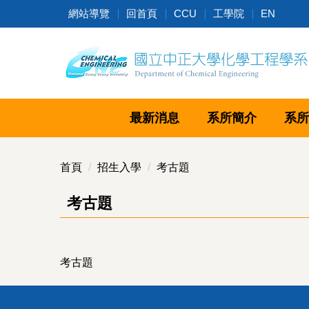
跳
網站導覽
回首頁
CCU
工學院
EN
到
主
要
內
容
區
最新消息
系所簡介
系所
首頁
招生入學
考古題
考古題
考古題