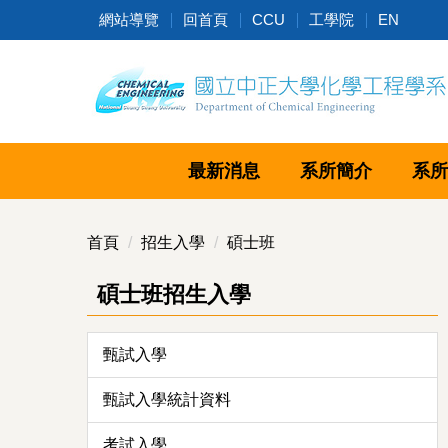
跳
網站導覽
回首頁
CCU
工學院
EN
到
主
要
內
容
區
最新消息
系所簡介
系所
首頁
招生入學
碩士班
碩士班招生入學
甄試入學
甄試入學統計資料
考試入學