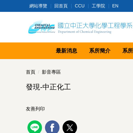
跳
網站導覽
回首頁
CCU
工學院
EN
到
主
要
內
容
區
最新消息
系所簡介
系所
首頁
影音專區
發現-中正化工
友善列印