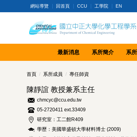
跳
網站導覽
回首頁
CCU
工學院
EN
到
主
要
內
容
區
最新消息
系所簡介
系所
首頁
系所成員
專任師資
陳靜誼 教授兼系主任
chmcyc@ccu.edu.tw
05-2720411 ext.33409
研究室：工二館R409
學歷：美國華盛頓大學材料博士 (2009)