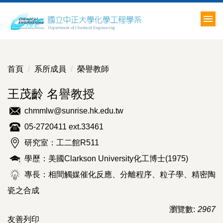
跳
到
主
要
內
容
首頁
系所成員
榮譽教師
區
王茂齡 名譽教授
chmmlw@sunrise.hk.edu.tw
05-2720411 ext.33461
研究室：工二館R511
學歷：美國Clarkson University化工博士(1975)
專長：相間觸媒催化反應、分離程序、粒子學、精密陶
瓷之合成
瀏覽數:
2967
友善列印